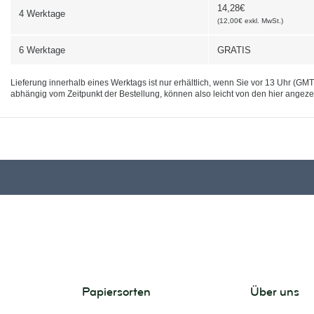
14,28€
4 Werktage
(
12,00€
exkl. MwSt.
)
6 Werktage
GRATIS
Lieferung innerhalb eines Werktags ist nur erhältlich, wenn Sie vor 13 Uhr (GM
abhängig vom Zeitpunkt der Bestellung, können also leicht von den hier angez
Papiersorten
Über uns