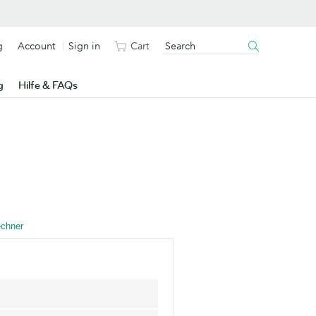
g
Account
Sign in
Cart
g
Hilfe & FAQs
.
echner