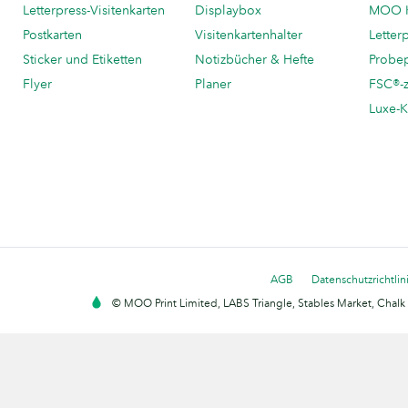
Letterpress-Visitenkarten
Displaybox
MOO K
Postkarten
Visitenkartenhalter
Letter
Sticker und Etiketten
Notizbücher & Hefte
Probe
Flyer
Planer
FSC®-ze
Luxe-K
AGB
Datenschutzrichtlin
© MOO Print Limited, LABS Triangle, Stables Market, Cha