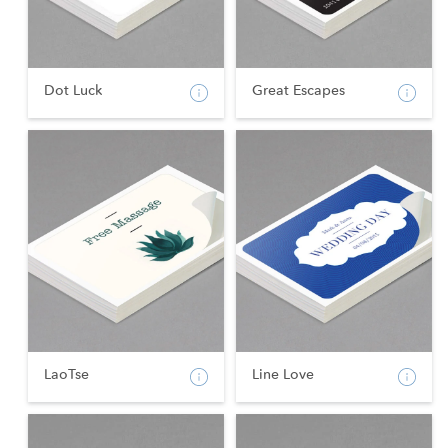
Dot Luck
Great Escapes
LaoTse
Line Love