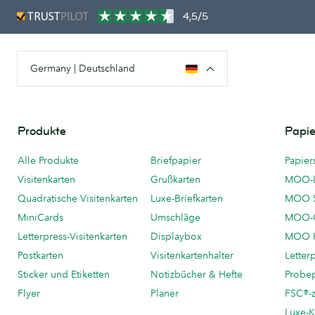
4,5/5
Germany | Deutschland
Produkte
Papie
Alle Produkte
Briefpapier
Papier
Visitenkarten
Grußkarten
MOO-
Quadratische Visitenkarten
Luxe-Briefkarten
MOO 
MiniCards
Umschläge
MOO-C
Letterpress-Visitenkarten
Displaybox
MOO K
Postkarten
Visitenkartenhalter
Letter
Sticker und Etiketten
Notizbücher & Hefte
Probe
Flyer
Planer
FSC®-ze
Luxe-K