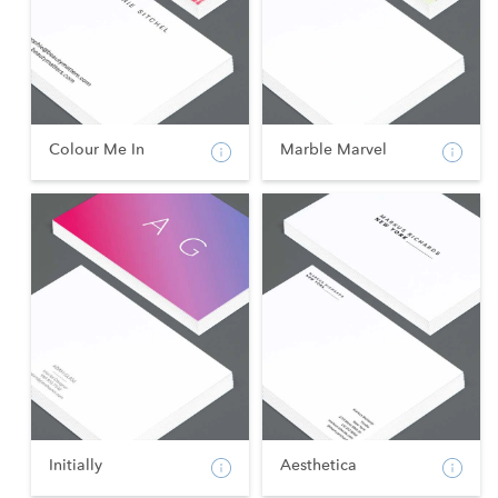
Colour Me In
Marble Marvel
Initially
Aesthetica