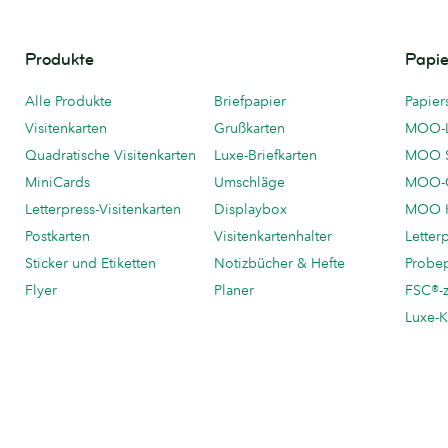
Produkte
Papie
Alle Produkte
Briefpapier
Papier
Visitenkarten
Grußkarten
MOO-
Quadratische Visitenkarten
Luxe-Briefkarten
MOO 
MiniCards
Umschläge
MOO-C
Letterpress-Visitenkarten
Displaybox
MOO K
Postkarten
Visitenkartenhalter
Letter
Sticker und Etiketten
Notizbücher & Hefte
Probe
Flyer
Planer
FSC®-ze
Luxe-K