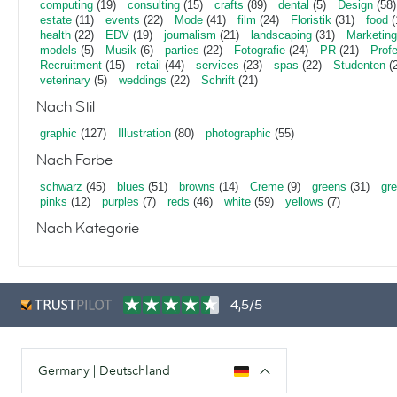
computing
(19)
consulting
(15)
crafts
(89)
dental
(5)
Design
(58)
estate
(11)
events
(22)
Mode
(41)
film
(24)
Floristik
(31)
food
(
health
(22)
EDV
(19)
journalism
(21)
landscaping
(31)
Marketing
models
(5)
Musik
(6)
parties
(22)
Fotografie
(24)
PR
(21)
Profe
Recruitment
(15)
retail
(44)
services
(23)
spas
(22)
Studenten
(2
veterinary
(5)
weddings
(22)
Schrift
(21)
Nach Stil
graphic
(127)
Illustration
(80)
photographic
(55)
Nach Farbe
schwarz
(45)
blues
(51)
browns
(14)
Creme
(9)
greens
(31)
gr
pinks
(12)
purples
(7)
reds
(46)
white
(59)
yellows
(7)
Nach Kategorie
4,5/5
Germany | Deutschland