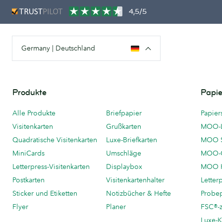
4,5/5
Germany | Deutschland
Produkte
Papie
Alle Produkte
Briefpapier
Papier
Visitenkarten
Grußkarten
MOO-
Quadratische Visitenkarten
Luxe-Briefkarten
MOO 
MiniCards
Umschläge
MOO-C
Letterpress-Visitenkarten
Displaybox
MOO K
Postkarten
Visitenkartenhalter
Letter
Sticker und Etiketten
Notizbücher & Hefte
Probe
Flyer
Planer
FSC®-ze
Luxe-K