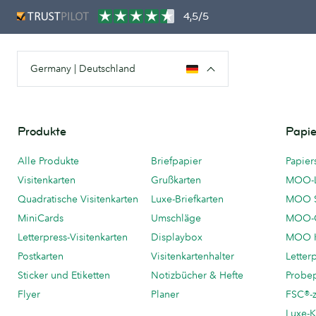
4,5/5
Germany | Deutschland
Produkte
Papie
Alle Produkte
Briefpapier
Papier
Visitenkarten
Grußkarten
MOO-
Quadratische Visitenkarten
Luxe-Briefkarten
MOO 
MiniCards
Umschläge
MOO-C
Letterpress-Visitenkarten
Displaybox
MOO K
Postkarten
Visitenkartenhalter
Letter
Sticker und Etiketten
Notizbücher & Hefte
Probe
Flyer
Planer
FSC®-ze
Luxe-K