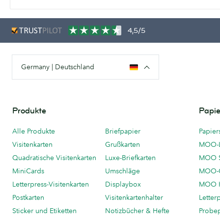
4,5/5
Germany | Deutschland
Produkte
Papie
Alle Produkte
Briefpapier
Papier
Visitenkarten
Grußkarten
MOO-
Quadratische Visitenkarten
Luxe-Briefkarten
MOO 
MiniCards
Umschläge
MOO-C
Letterpress-Visitenkarten
Displaybox
MOO K
Postkarten
Visitenkartenhalter
Letter
Sticker und Etiketten
Notizbücher & Hefte
Probe