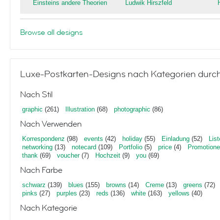
Einsteins andere Theorien
Ludwik Hirszfeld
Browse all designs
Luxe-Postkarten-Designs nach Kategorien durc
Nach Stil
graphic
(261)
Illustration
(68)
photographic
(86)
Nach Verwenden
Korrespondenz
(98)
events
(42)
holiday
(55)
Einladung
(52)
List
networking
(13)
notecard
(109)
Portfolio
(5)
price
(4)
Promotion
thank
(69)
voucher
(7)
Hochzeit
(9)
you
(69)
Nach Farbe
schwarz
(139)
blues
(155)
browns
(14)
Creme
(13)
greens
(72)
pinks
(27)
purples
(23)
reds
(136)
white
(163)
yellows
(40)
Nach Kategorie