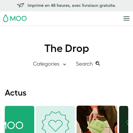
Imprimé en 48 heures, avec livraison gratuite.
MOO
The Drop
Categories
Search
Search
Search
this
The Drop
Actus
site:
Grand angle
Chez MOO
Études de cas