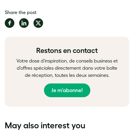
Share the post
Share
Share
Share
on
on
on
Facebook
LinkedIn
Twitter
Restons en contact
Votre dose d’inspiration, de conseils business et
d’offres spéciales directement dans votre boîte
de réception, toutes les deux semaines.
Je m’abonne!
May also interest you