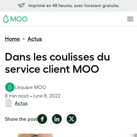
Imprimé en 48 heures, avec livraison gratuite.
MOO
Home
Actus
>
Dans les coulisses du
service client MOO
L'équipe MOO
8 min read
June 8, 2022
Actus
Share
Share
Share
Share the post
on
on
on
Facebook
LinkedIn
Twitter