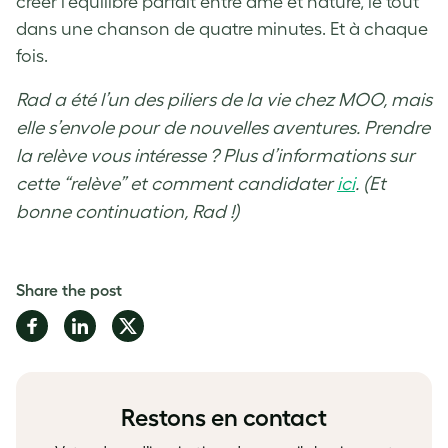
créer l’équilibre parfait entre âme et nature, le tout
dans une chanson de quatre minutes. Et à chaque
fois.
Rad a été l’un des piliers de la vie chez MOO, mais
elle s’envole pour de nouvelles aventures. Prendre
la relève vous intéresse ? Plus d’informations sur
cette “relève” et comment candidater
ici
. (Et
bonne continuation, Rad !)
Share the post
Share
Share
Share
on
on
on
Facebook
LinkedIn
Twitter
Restons en contact