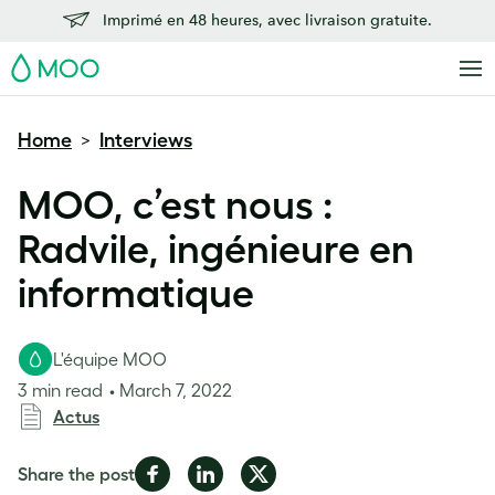
Imprimé en 48 heures, avec livraison gratuite.
MOO
Home
Interviews
>
MOO, c’est nous :
Radvile, ingénieure en
informatique
L'équipe MOO
3 min read
March 7, 2022
Actus
Share
Share
Share
Share the post