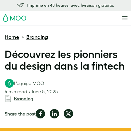
Imprimé en 48 heures, avec livraison gratuite.
MOO
Home
Branding
>
Découvrez les pionniers
du design dans la fintech
L'équipe MOO
4 min read
June 5, 2025
Branding
Share
Share
Share
Share the post
on
on
on
Facebook
LinkedIn
Twitter