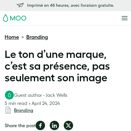
Imprimé en 48 heures, avec livraison gratuite.
MOO
Home
Branding
>
Le ton d’une marque,
c’est sa présence, pas
seulement son image
Guest author - Jack Wells
5 min read
April 24, 2024
Branding
Share
Share
Share
Share the post