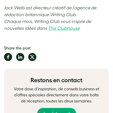
Jack Wells est directeur créatif de l’agence de
rédaction britannique Writing Club.
Chaque mois, Writing Club vous inspire de
nouvelles idées dans
The Clubhouse
Share the post
Share
Share
Share
on
on
on
Facebook
LinkedIn
Twitter
Restons en contact
Votre dose d’inspiration, de conseils business et
d’offres spéciales directement dans votre boîte
de réception, toutes les deux semaines.