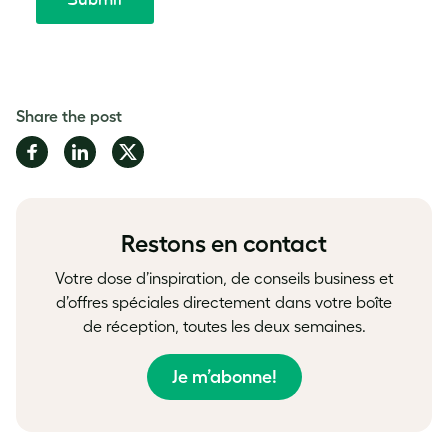
Share the post
Share
Share
Share
on
on
on
Facebook
LinkedIn
Twitter
Restons en contact
Votre dose d’inspiration, de conseils business et
d’offres spéciales directement dans votre boîte
de réception, toutes les deux semaines.
Je m’abonne!