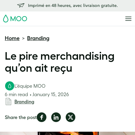
Imprimé en 48 heures, avec livraison gratuite.
MOO
Home
Branding
>
Le pire merchandising
qu’on ait reçu
L'équipe MOO
6 min read
January 15, 2026
Branding
Share
Share
Share
Share the post
on
on
on
Facebook
LinkedIn
Twitter