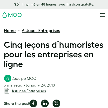
Imprimé en 48 heures, avec livraison gratuite.
MOO
Home
Astuces Entreprises
>
Cinq leçons d’humoristes
pour les entreprises en
ligne
L'équipe MOO
3 min read
January 29, 2018
Astuces Entreprises
Share
Share
Share
Share the post