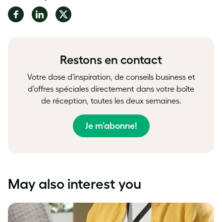
Share
Share
Share
on
on
on
Facebook
LinkedIn
Twitter
Restons en contact
Votre dose d’inspiration, de conseils business et
d’offres spéciales directement dans votre boîte
de réception, toutes les deux semaines.
Je m’abonne!
May also interest you