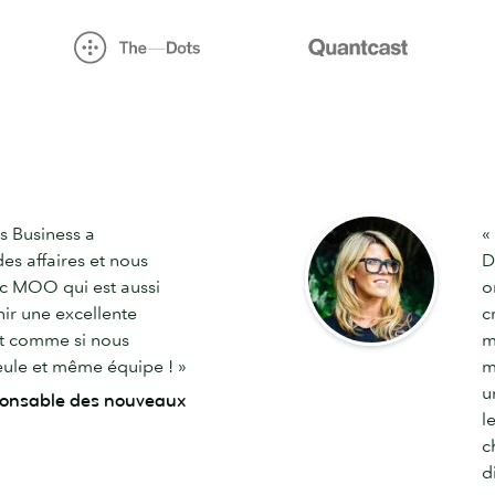
s Business a
«
s affaires et nous
D
c MOO qui est aussi
o
ir une excellente
c
st comme si nous
m
seule et même équipe ! »
m
u
onsable des nouveaux
l
c
d