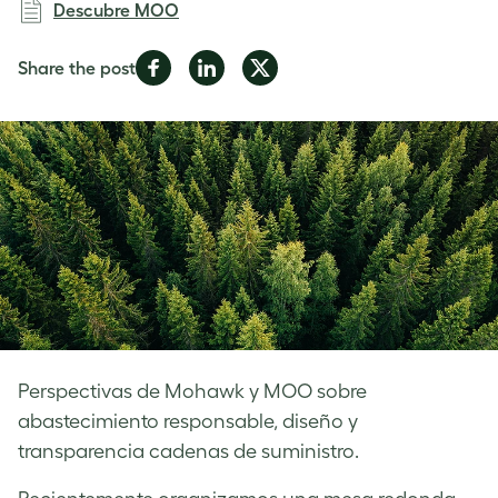
Descubre MOO
Share
Share
Share
Share the post
on
on
on
Facebook
LinkedIn
Twitter
Perspectivas de Mohawk y MOO sobre
abastecimiento responsable, diseño y
transparencia cadenas de suministro.