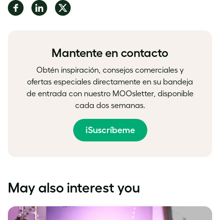
Share
Share
Share
on
on
on
Facebook
LinkedIn
Twitter
Mantente en contacto
Obtén inspiración, consejos comerciales y
ofertas especiales directamente en su bandeja
de entrada con nuestro MOOsletter, disponible
cada dos semanas.
¡Suscríbeme
May also interest you