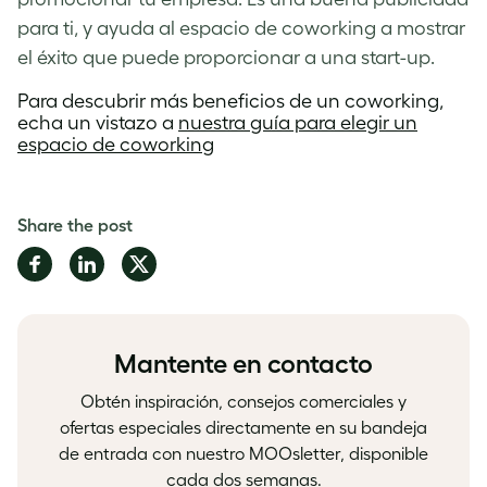
para ti, y ayuda al espacio de coworking a mostrar
el éxito que puede proporcionar a una start-up.
Para descubrir más beneficios de un coworking,
echa un vistazo a
nuestra guía para elegir un
espacio de coworking
Share the post
Share
Share
Share
on
on
on
Facebook
LinkedIn
Twitter
Mantente en contacto
Obtén inspiración, consejos comerciales y
ofertas especiales directamente en su bandeja
de entrada con nuestro MOOsletter, disponible
cada dos semanas.