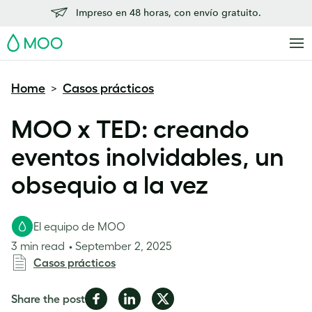
Impreso en 48 horas, con envío gratuito.
MOO
Home
Casos prácticos
>
MOO x TED: creando
eventos inolvidables, un
obsequio a la vez
El equipo de MOO
3 min read
September 2, 2025
Casos prácticos
Share
Share
Share
Share the post