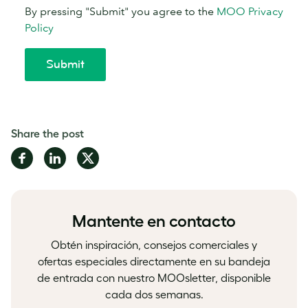
Share the post
Share
Share
Share
on
on
on
Facebook
LinkedIn
Twitter
Mantente en contacto
Obtén inspiración, consejos comerciales y
ofertas especiales directamente en su bandeja
de entrada con nuestro MOOsletter, disponible
cada dos semanas.