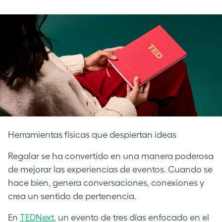
on
on
on
Facebook
LinkedIn
Twitter
Herramientas físicas que despiertan ideas
Regalar se ha convertido en una manera poderosa
de mejorar las experiencias de eventos. Cuando se
hace bien, genera conversaciones, conexiones y
crea un sentido de pertenencia.
En
TED
N
ext
, un evento de tres días enfocado en el