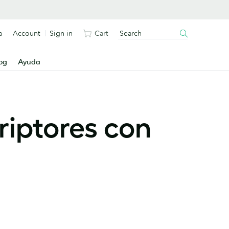
a
Account
Sign in
Cart
og
Ayuda
riptores con