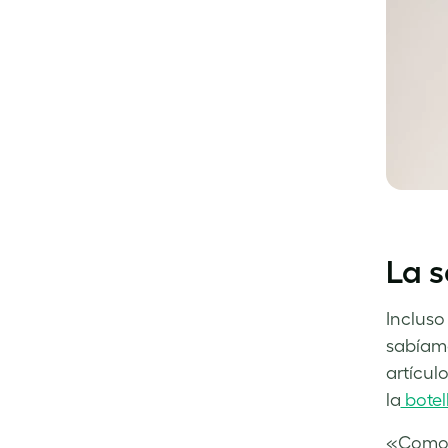
La s
Incluso
sabíamo
artícul
la
botel
«Como p