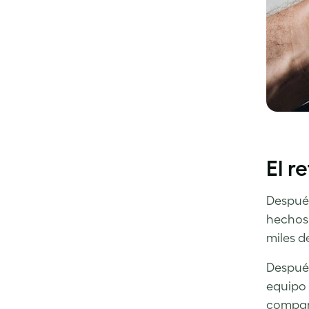
El r
Después
hechos.
miles de
Después
equipo 
compart