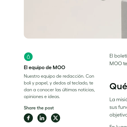
El bole
MOO ten
El equipo de MOO
Nuestro equipo de redacción. Con
boli y papel, y dedos al teclado, te
Qué
dan a conocer las últimas noticias,
opiniones e ideas.
La misi
sus fun
Share the post
objetiv
Share
Share
Share
on
on
on