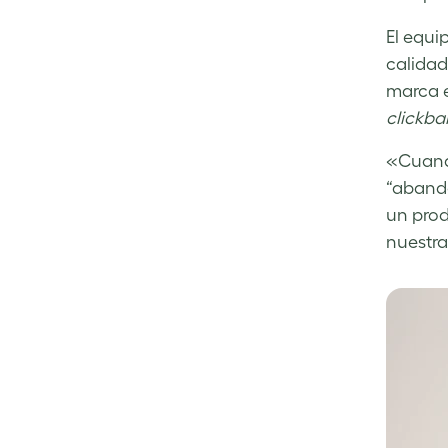
El equi
calidad
marca e
clickbai
«Cuando
“abando
un prod
nuestra