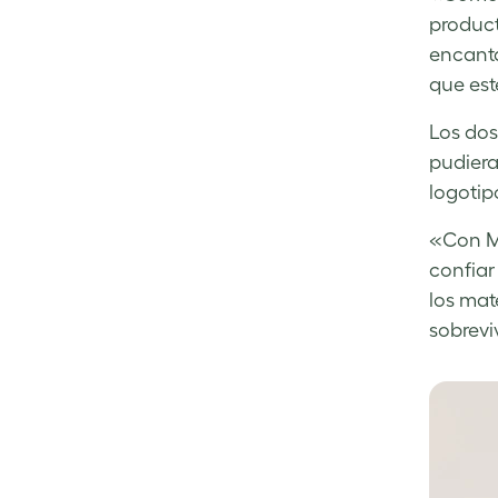
product
encanta
que est
Los dos
pudiera 
logotip
«Con MO
confiar
los mat
sobreviv