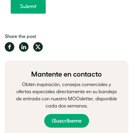
Share the post
Share
Share
Share
on
on
on
Facebook
LinkedIn
Twitter
Mantente en contacto
Obtén inspiración, consejos comerciales y
ofertas especiales directamente en su bandeja
de entrada con nuestro MOOsletter, disponible
cada dos semanas.
¡Suscríbeme