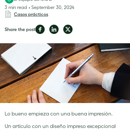
3 min read
September 30, 2024
Casos prácticos
Share
Share
Share
Share the post
on
on
on
Facebook
LinkedIn
Twitter
Lo bueno empieza con una buena impresión.
Un artículo con un diseño impreso excepcional