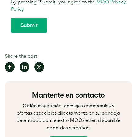
Share the post
Share
Share
Share
on
on
on
Facebook
LinkedIn
Twitter
Mantente en contacto
Obtén inspiración, consejos comerciales y
ofertas especiales directamente en su bandeja
de entrada con nuestro MOOsletter, disponible
cada dos semanas.