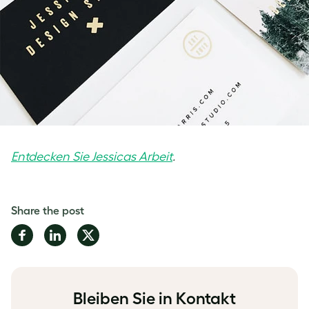
Entdecken Sie Jessicas Arbeit
.
Share the post
Share
Share
Share
on
on
on
Facebook
LinkedIn
Twitter
Bleiben Sie in Kontakt