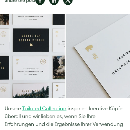
Share the post
on
on
on
Facebook
LinkedIn
Twitter
Unsere
Tailored Collection
inspiriert kreative Köpfe
überall und wir lieben es, wenn Sie Ihre
Erfahrungen und die Ergebnisse Ihrer Verwendung