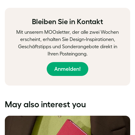
on
on
on
Facebook
LinkedIn
Twitter
Bleiben Sie in Kontakt
Mit unserem MOOsletter, der alle zwei Wochen
erscheint, erhalten Sie Design-Inspirationen,
Geschäftstipps und Sonderangebote direkt in
Ihren Posteingang.
Anmelden!
May also interest you