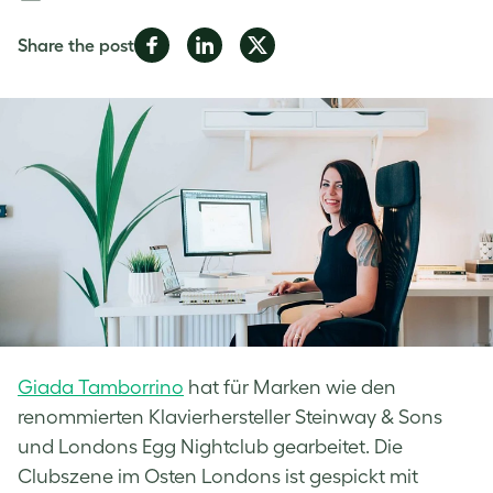
Share
Share
Share
Share the post
on
on
on
Facebook
LinkedIn
Twitter
Giada Tamborrino
hat für Marken wie den
renommierten Klavierhersteller Steinway & Sons
und Londons Egg Nightclub gearbeitet. Die
Clubszene im Osten Londons ist gespickt mit