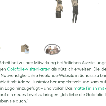
Arbeit hat zu ihrer Mitwirkung bei örtlichen Ausstellun
igen
Goldfolie-Visitenkarten
als nützlich erweisen. Die Id
 Notwendigkeit, ihre Freelance-Website in Schuss zu b
ablett mit Adobe Illustrator herumgekritzelt und kam au
n Logo hinzugefügt – und voilà!“ Das
matte Finish mit
uf ein neues Level zu bringen. „Ich liebe die Goldfolie! I
ieben sie auch.“