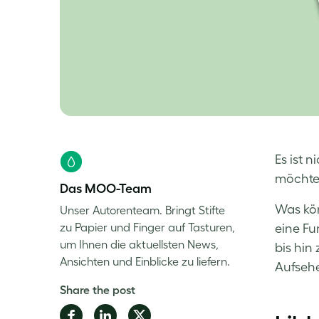
Es ist 
möchten
Das MOO-Team
Was kön
Unser Autorenteam. Bringt Stifte
zu Papier und Finger auf Tasturen,
eine Fu
um Ihnen die aktuellsten News,
bis hin
Ansichten und Einblicke zu liefern.
Aufsehe
Share the post
Share
Share
Share