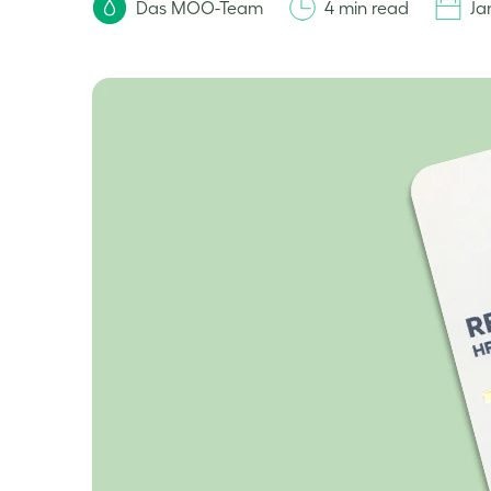
Das MOO-Team
4 min read
Ja