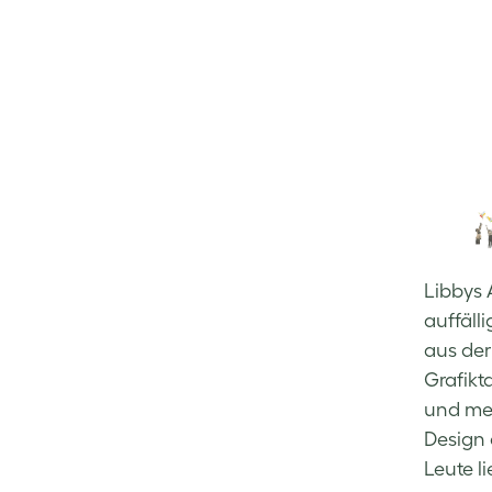
Libbys 
auffäll
aus der
Grafikt
und mei
Design a
Leute l