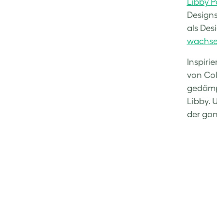
Libby Pa
Designs
als Des
wachsen
Inspiri
von Coll
gedämpf
Libby. U
der gan