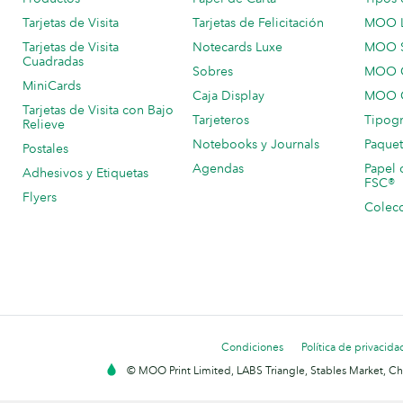
Tarjetas de Visita
Tarjetas de Felicitación
MOO 
Tarjetas de Visita
Notecards Luxe
MOO 
Cuadradas
Sobres
MOO C
MiniCards
Caja Display
MOO C
Tarjetas de Visita con Bajo
Tarjeteros
Tipogr
Relieve
Notebooks y Journals
Paquet
Postales
Agendas
Papel 
Adhesivos y Etiquetas
FSC®
Flyers
Colecc
Condiciones
Política de privacida
© MOO Print Limited, LABS Triangle, Stables Market, C