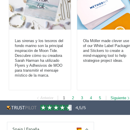
Las sirenas y los tesoros del
Ola Möller made clever use
fondo marino son la principal
of our White Label Packagi
inspiración de Moon Tide.
and Stickers to create a
Descubre cómo su creadora
mind-mapping tool to help
Sarah Harman ha utilizado
strategise project ideas.
Flyers y Adhesivos de MOO
para transmitir el mensaje
místico de la marca.
Anterior
1
2
3
4
5
Siguiente
4,5/5
Spain | España