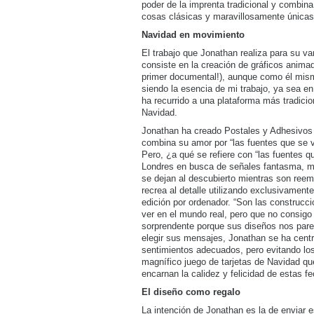
poder de la imprenta tradicional y combina
cosas clásicas y maravillosamente únicas
Navidad en movimiento
El trabajo que Jonathan realiza para su va
consiste en la creación de gráficos anima
primer documental!), aunque como él mismo
siendo la esencia de mi trabajo, ya sea en
ha recurrido a una plataforma más tradicion
Navidad.
Jonathan ha creado Postales y Adhesivos
combina su amor por “las fuentes que se v
Pero, ¿a qué se refiere con “las fuentes 
Londres en busca de señales fantasma, m
se dejan al descubierto mientras son reem
recrea al detalle utilizando exclusivament
edición por ordenador. “Son las construcc
ver en el mundo real, pero que no consigo
sorprendente porque sus diseños nos parec
elegir sus mensajes, Jonathan se ha cent
sentimientos adecuados, pero evitando los 
magnífico juego de tarjetas de Navidad qu
encarnan la calidez y felicidad de estas f
El diseño como regalo
La intención de Jonathan es la de enviar 