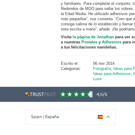
y familiares. Para completar el conjunto,
Redondos de MOO para sellar los sobres. 
la Edad Media. He utilizado adhesivos para
más pequeños”, nos comenta. “Creo que en
consiga salirse de lo establecido y llamar
nota escrita a mano”, añade. ¡No podríam
Visita
la página de Jonathan
para ver s
a nuestras
Postales
y
Adhesivos
para in
a tus felicitaciones navideñas.
Escrito el:
06 nov 2014
Categorías:
Fotografía
,
Ideas para 
Ideas para Adhesivos
,
Luxe
4,5/5
Spain | España