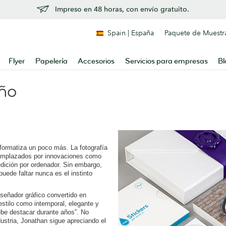
Impreso en 48 horas, con envío gratuito.
Spain | España
Paquete de Muestr
Flyer
Papelería
Accesorios
Servicios para empresas
Bl
eño
formatiza un poco más. La fotografía
eemplazados por innovaciones como
edición por ordenador. Sin embargo,
puede faltar nunca es el instinto
señador gráfico convertido en
estilo como intemporal, elegante y
debe destacar durante años”. No
dustria, Jonathan sigue apreciando el