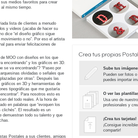
 sus medios favoritos para crear
 al mismo tiempo.
riada lista de clientes a menudo
dos y videos (¡acaba de hacer su
 dice “el diseño gráfico sigue
 movimiento o no”. Por eso el artista
al para enviar felicitaciones de
Crea tus propias Posta
 de MOO con diseños en los que
a encontrando” y los gráficos en 3D.
que se va encontrando”? “Paseo por
Sube tus imágene
arquesinas olvidadas o señales que
Pueden ser fotos o
plazadas por otras”. Después las
puedes importar im
e gráficos en 3D y herramientas de
iones tipográficas que me gustaría
O ver las plantil
 encontrar”. Para nosotros esto es
en del todo reales. A la hora de
Usa uno de nuestros
rado en palabras que “evoquen los
profesionales y cre
clichés”. El resultado es un
e demuestran todo su talento y que
¡Crea tus tarjetas!
echas.
¡Consigue increíbl
compartir!
estas Postales a sus clientes, amigos