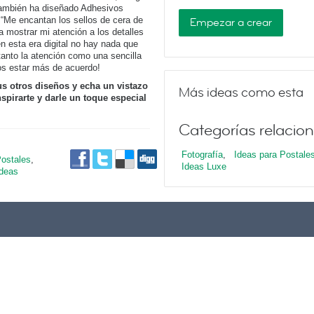
 también ha diseñado Adhesivos
“Me encantan los sellos de cera de
Empezar a crear
 mostrar mi atención a los detalles
 esta era digital no hay nada que
 tanto la atención como una sencilla
os estar más de acuerdo!
us otros diseños y echa un vistazo
Más ideas como esta
spirarte y darle un toque especial
Categorías relacio
Fotografía
,
Ideas para Postale
Postales
,
Ideas Luxe
Ideas