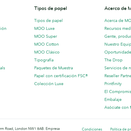
Tipos de papel
Acerca de
Tipos de papel
Acerca de M
ción
MOO Luxe
Recursos medi
MOO Super
Gente, produc
MOO Cotton
Nuestro Equi
MOO Clásico
Oportunidade
Tipografía
The Drop
als
Paquetes de Muestra
Servicios de 
Papel con certificación FSC®
Reseller Partn
Colección Luxe
Printfinity
El Compromi
Embalaje
Asóciate co
 Farm Road, London NW1 8AB. Empresa
Condiciones
Política de p