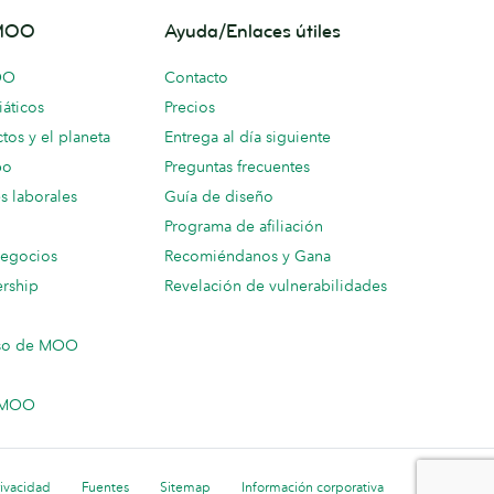
 MOO
Ayuda/Enlaces útiles
OO
Contacto
áticos
Precios
tos y el planeta
Entrega al día siguiente
po
Preguntas frecuentes
s laborales
Guía de diseño
Programa de afiliación
negocios
Recomiéndanos y Gana
ership
Revelación de vulnerabilidades
so de MOO
n MOO
rivacidad
Fuentes
Sitemap
Información corporativa