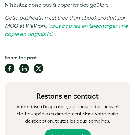
N’hésitez donc pas à apporter des goûters.
Cette publication est tirée d’un ebook produit par
MOO et WeWork.
Vous pouvez en télécharger une
copie en anglais ici.
Share the post
Share
Share
Share
on
on
on
Facebook
LinkedIn
Twitter
Restons en contact
Votre dose d’inspiration, de conseils business et
d’offres spéciales directement dans votre boîte
de réception, toutes les deux semaines.