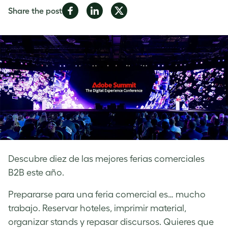
Share
Share
Share
Share the post
on
on
on
Facebook
LinkedIn
Twitter
Descubre diez de las mejores ferias comerciales
B2B este año.
Prepararse para una feria comercial es… mucho
trabajo. Reservar hoteles, imprimir material,
organizar stands y repasar discursos. Quieres que