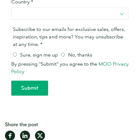
Share the post
Share
Share
Share