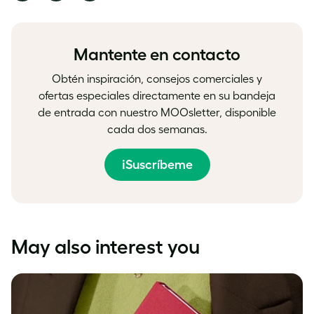
on
on
on
Facebook
LinkedIn
Twitter
Mantente en contacto
Obtén inspiración, consejos comerciales y
ofertas especiales directamente en su bandeja
de entrada con nuestro MOOsletter, disponible
cada dos semanas.
¡Suscríbeme
May also interest you