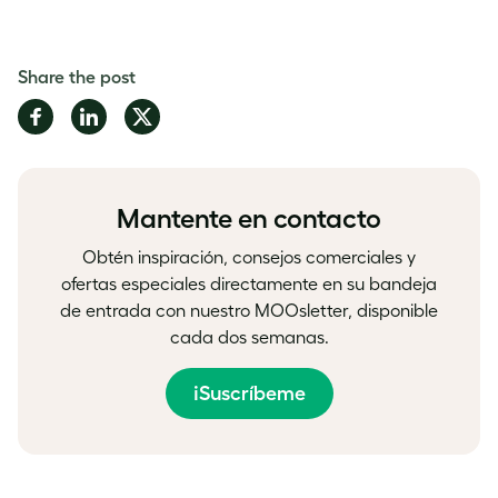
Share the post
Share
Share
Share
on
on
on
Facebook
LinkedIn
Twitter
Mantente en contacto
Obtén inspiración, consejos comerciales y
ofertas especiales directamente en su bandeja
de entrada con nuestro MOOsletter, disponible
cada dos semanas.
¡Suscríbeme