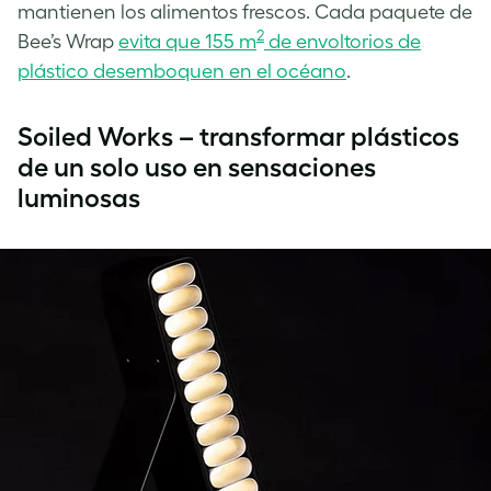
mantienen los alimentos frescos. Cada paquete de
2
Bee’s Wrap
evita que 155 m
de envoltorios de
plástico desemboquen en el océano
.
Soiled Works – transformar plásticos
de un solo uso en sensaciones
luminosas