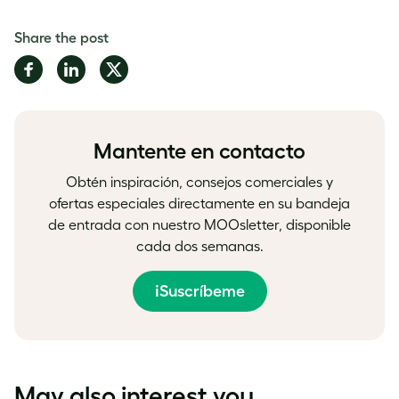
Share the post
Share
Share
Share
on
on
on
Facebook
LinkedIn
Twitter
Mantente en contacto
Obtén inspiración, consejos comerciales y
ofertas especiales directamente en su bandeja
de entrada con nuestro MOOsletter, disponible
cada dos semanas.
¡Suscríbeme
May also interest you