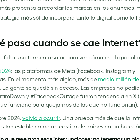
más propensa a recordar las marcas en los anuncios i
trategia más sólida incorpora tanto lo digital como lo fí
é pasa cuando se cae Internet
 falta una tormenta solar para ver cómo es el apocalip
2024
: las plataformas de Meta (Facebook, Instagram y
as. En el momento más álgido, más de
medio millón de 
. La gente se quedó sin acceso. Las empresas no podí
ramDown y #FacebookOutage fueron tendencia en X (po
que funcione para quejarnos de las que no funcionan).
bre 2024:
volvió a ocurrir
. Una prueba más de que la infr
s tan estable como un castillo de naipes en un huracá
 lo que revelaron esas interrupciones: no tenemos un pla