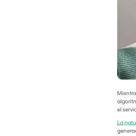
Mientra
algorit
el servi
La natur
generac