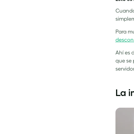
Cuando 
simplem
Para mu
descon
Ahí es 
que se 
servido
La i