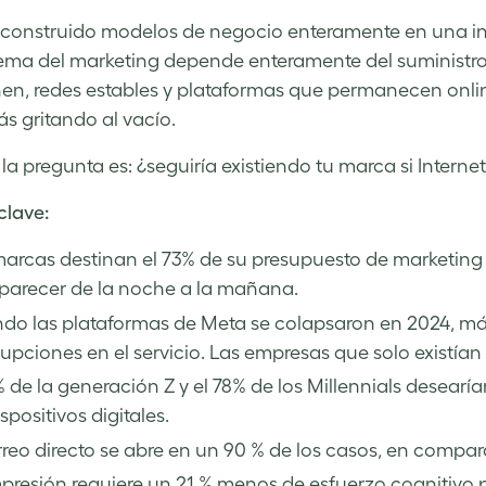
onstruido modelos de negocio enteramente en una inf
ema del marketing depende enteramente del suministro 
en, redes estables y plataformas que permanecen onlin
s gritando al vacío.
 la pregunta es: ¿seguiría existiendo tu marca si Inter
clave:
arcas destinan el 73% de su presupuesto de marketing 
parecer de la noche a la mañana.
do las plataformas de Meta se colapsaron en 2024, má
rupciones en el servicio. Las empresas que solo existían
% de la generación Z y el 78% de los Millennials desea
ispositivos digitales.
rreo directo se abre en un 90 % de los casos, en compar
presión requiere un 21 % menos de esfuerzo cognitivo pa