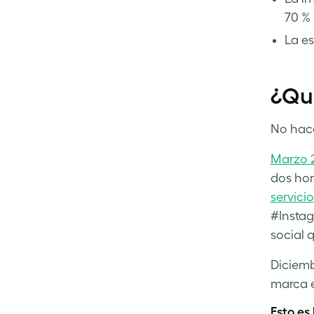
70 % 
La es
¿Qu
No hace
Marzo 
dos hor
servicio
#Instag
social 
Diciem
marca e
Esto es