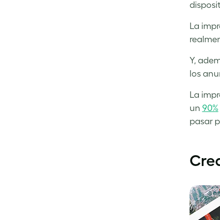
disposit
La impr
realmen
Y, adem
los anu
La impr
un
90%
pasar p
Crea