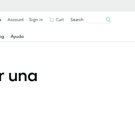
a
Account
Sign in
Cart
og
Ayuda
r una