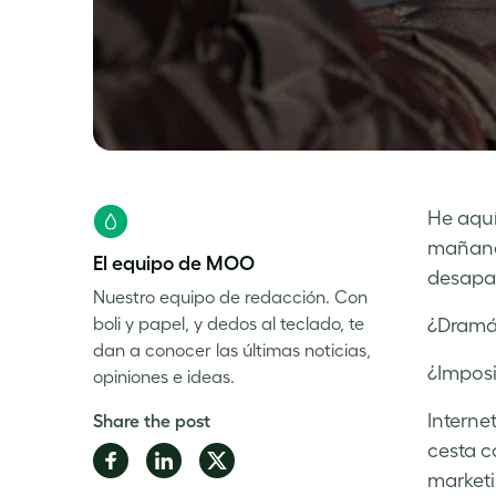
He aquí
mañana?
El equipo de MOO
desapa
Nuestro equipo de redacción. Con
boli y papel, y dedos al teclado, te
¿Dramát
dan a conocer las últimas noticias,
¿Imposi
opiniones e ideas.
Interne
Share the post
cesta c
Share
Share
Share
marketi
on
on
on