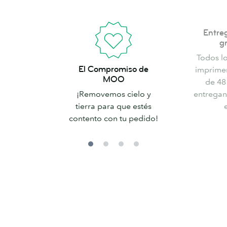
Entrega
Entre
rápida
g
y
Todos l
El
gratuita
El Compromiso de
imprime
Compromiso
MOO
de 48
de
¡Removemos cielo y
entregan
MOO
tierra para que estés
contento con tu pedido!