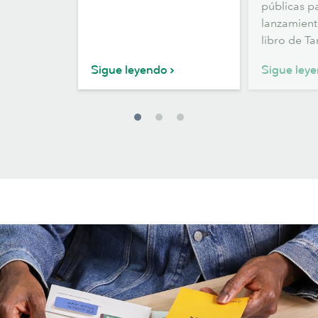
públicas pa
de
lanzamient
relaciones
libro de Ta
públicas
perfecta
Sigue leyendo
Sigue ley