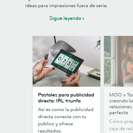
ideas para impresiones fuera de serie.
Sigue leyendo
Postales
MOO
Postales para publicidad
MOO x Tar
para
x
directa: IRL triunfa
creando la
publicidad
Tara
relaciones
Así es como la publicidad
directa:
Wigley:
perfecta
directa conecta con tu
IRL
creando
Cómo pre
público y ofrece
triunfa
la
caja de re
resultados.
caja