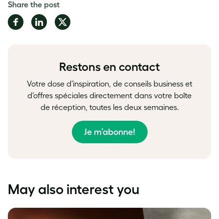
Share the post
Share
Share
Share
on
on
on
Facebook
LinkedIn
Twitter
Restons en contact
Votre dose d’inspiration, de conseils business et
d’offres spéciales directement dans votre boîte
de réception, toutes les deux semaines.
Je m’abonne!
May also interest you