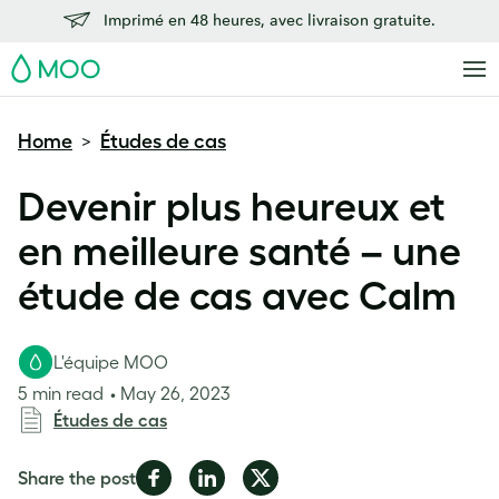
Imprimé en 48 heures, avec livraison gratuite.
MOO
Home
Études de cas
>
Devenir plus heureux et
en meilleure santé – une
étude de cas avec Calm
L'équipe MOO
5 min read
May 26, 2023
Études de cas
Share
Share
Share
Share the post