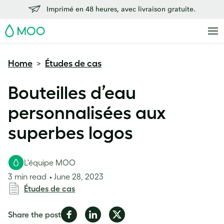
Imprimé en 48 heures, avec livraison gratuite.
MOO
Home
Études de cas
>
Bouteilles d’eau
personnalisées aux
superbes logos
L'équipe MOO
3 min read
June 28, 2023
Études de cas
Share
Share
Share
Share the post