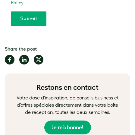
Share the post
Share
Share
Share
on
on
on
Facebook
LinkedIn
Twitter
Restons en contact
Votre dose d’inspiration, de conseils business et
d’offres spéciales directement dans votre boîte
de réception, toutes les deux semaines.
Je m’abonne!