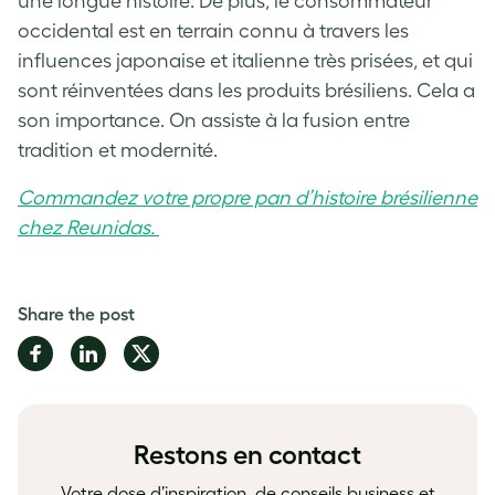
une longue histoire. De plus, le consommateur
occidental est en terrain connu à travers les
influences japonaise et italienne très prisées, et qui
sont réinventées dans les produits brésiliens. Cela a
son importance. On assiste à la fusion entre
tradition et modernité.
Commandez votre propre pan d’histoire brésilienne
chez Reunidas.
Share the post
Share
Share
Share
on
on
on
Facebook
LinkedIn
Twitter
Restons en contact
Votre dose d’inspiration, de conseils business et