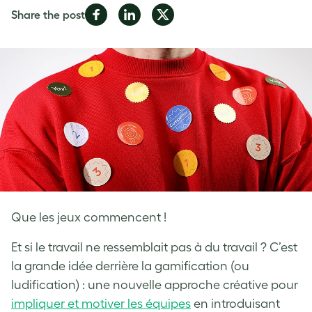
Share
Share
Share
Share the post
on
on
on
Facebook
LinkedIn
Twitter
Que les jeux commencent !
Et si le travail ne ressemblait pas à du travail ? C’est
la grande idée derrière la gamification (ou
ludification) : une nouvelle approche créative pour
impliquer et motiver les équipes
en introduisant