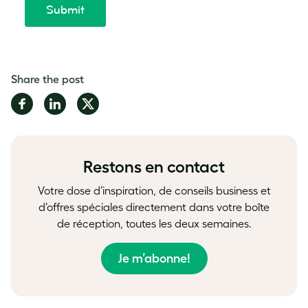
Share the post
Share
Share
Share
on
on
on
Facebook
LinkedIn
Twitter
Restons en contact
Votre dose d’inspiration, de conseils business et
d’offres spéciales directement dans votre boîte
de réception, toutes les deux semaines.
Je m’abonne!