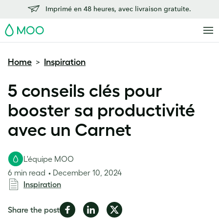
Imprimé en 48 heures, avec livraison gratuite.
MOO
Home
Inspiration
>
5 conseils clés pour
booster sa productivité
avec un Carnet
L'équipe MOO
6 min read
December 10, 2024
Inspiration
Share
Share
Share
Share the post