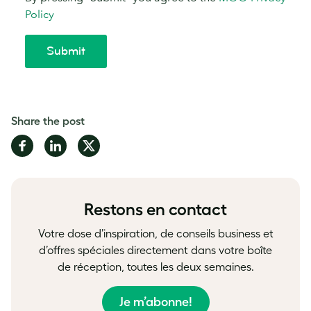
Share the post
Share
Share
Share
on
on
on
Facebook
LinkedIn
Twitter
Restons en contact
Votre dose d’inspiration, de conseils business et
d’offres spéciales directement dans votre boîte
de réception, toutes les deux semaines.
Je m’abonne!