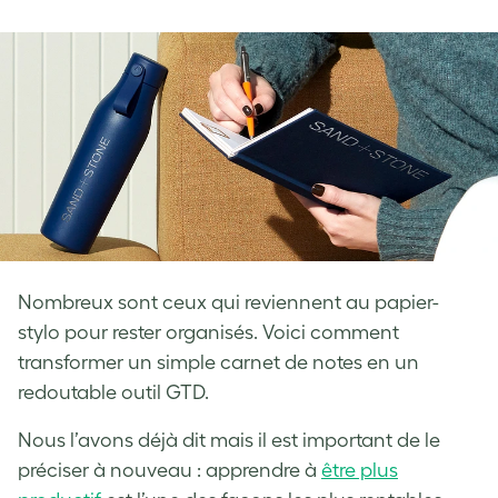
on
on
on
Facebook
LinkedIn
Twitter
Nombreux sont ceux qui reviennent au papier-
stylo pour rester organisés. Voici comment
transformer un simple carnet de notes en un
redoutable outil GTD.
Nous l’avons déjà dit mais il est important de le
préciser à nouveau : apprendre à
être plus