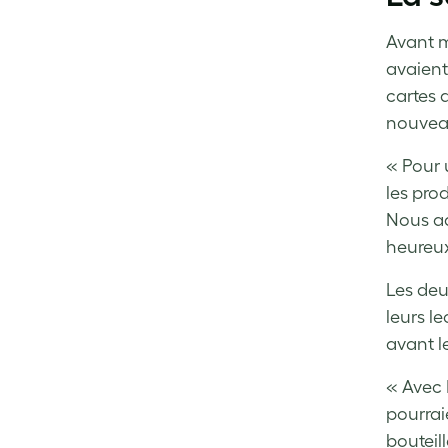
Avant m
avaient
cartes d
nouvea
« Pour 
les pro
Nous ad
heureux 
Les deu
leurs le
avant l
« Avec 
pourrai
bouteil