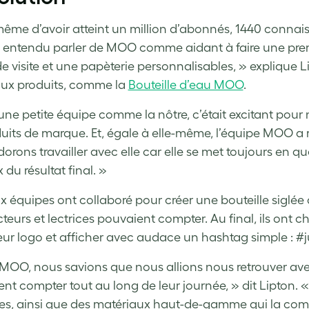
ême d’avoir atteint un million d’abonnés, 1440 connais
 entendu parler de MOO comme aidant à faire une pre
e visite et une papèterie personnalisables, » explique Li
ux produits, comme la
Bouteille d’eau MOO
.
une petite équipe comme la nôtre, c’était excitant pour 
duits de marque. Et, égale à elle-même, l’équipe MOO a 
orons travailler avec elle car elle se met toujours en 
du résultat final. »
x équipes ont collaboré pour créer une bouteille siglée d
cteurs et lectrices pouvaient compter. Au final, ils ont 
eur logo et afficher avec audace un hashtag simple : #
MOO, nous savions que nous allions nous retrouver ave
ent compter tout au long de leur journée, » dit Lipton.
les, ainsi que des matériaux haut-de-gamme qui la co