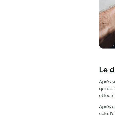
Le d
Après so
qui a d
et lectr
Après u
cela, l