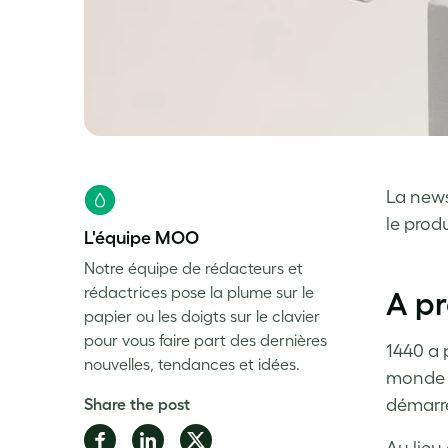
La news
le produ
L'équipe MOO
Notre équipe de rédacteurs et
rédactrices pose la plume sur le
A p
papier ou les doigts sur le clavier
pour vous faire part des dernières
1440 a 
nouvelles, tendances et idées.
monde –
Share the post
démarré 
Share
Share
Share