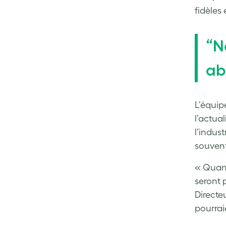
fidèles
“N
ab
L’équip
l’actual
l’indust
souvent
« Quand
seront 
Directe
pourrai