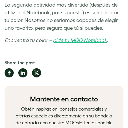
La segunda actividad más divertida (después de
utilizar el Notebook, por supuesto) es seleccionar
tu color. Nosotros no seríamos capaces de elegir
uno favorito, pero seguro que tú sí puedes.
Encuentra tu color –
pide tu MOO Notebook
.
Share the post
Share
Share
Share
on
on
on
Facebook
LinkedIn
Twitter
Mantente en contacto
Obtén inspiración, consejos comerciales y
ofertas especiales directamente en su bandeja
de entrada con nuestro MOOsletter, disponible