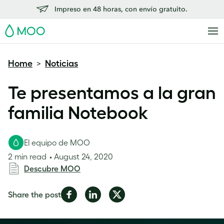
Impreso en 48 horas, con envío gratuito.
MOO
Home
Noticias
>
Te presentamos a la gran
familia Notebook
El equipo de MOO
2 min read
August 24, 2020
Descubre MOO
Share
Share
Share
Share the post
on
on
on
Facebook
LinkedIn
Twitter