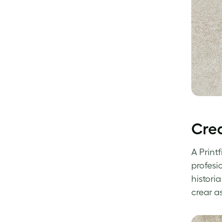
Crea
A Print
profesi
histori
crear a