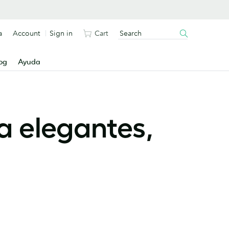
a
Account
Sign in
Cart
og
Ayuda
ta elegantes,