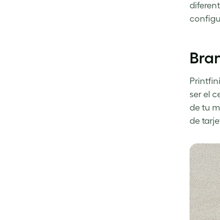
diferen
Facebook
LinkedIn
Twitter
configu
Bran
Printfi
ser el 
de tu m
de tarje