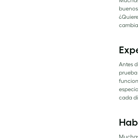
Muchas 
buenos 
¿Quiere
cambiar
Exp
Antes d
prueba 
funcion
especia
cada di
Hab
Muchas 