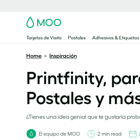
MOO
Tarjetas de Visita
Postales
Adhesivos & Etiquetas
Home
Inspiración
>
Printfinity, pa
Postales y má
¿Tienes una idea genial que te gustaría proba
El equipo de MOO
2 min read