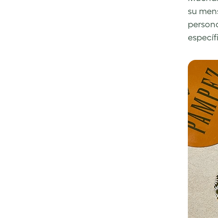
su mens
persona
específ