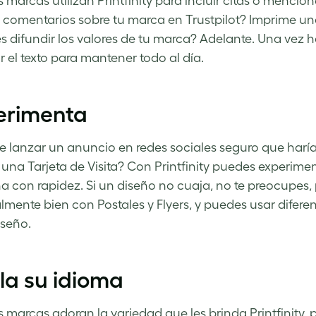
marcas utilizan Printfinity para incluir citas o mencion
comentarios sobre tu marca en Trustpilot? Imprime una 
s difundir los valores de tu marca? Adelante. Una vez h
 el texto para mantener todo al día.
erimenta
e lanzar un anuncio en redes sociales seguro que harí
una Tarjeta de Visita? Con Printfinity puedes experimen
a con rapidez. Si un diseño no cuaja, no te preocupes
lmente bien con Postales y Flyers, y puedes usar difer
seño.
la su idioma
marcas adoran la variedad que les brinda Printfinity, p