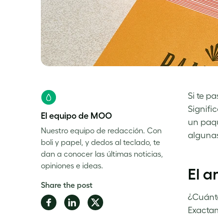
Si te p
Signifi
El equipo de MOO
un paqu
Nuestro equipo de redacción. Con
algunas
boli y papel, y dedos al teclado, te
dan a conocer las últimas noticias,
opiniones e ideas.
El a
Share the post
¿Cuánto
Share
Share
Share
Exactam
on
on
on