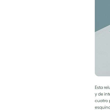
Esta re
y de in
cuatro 
esquina