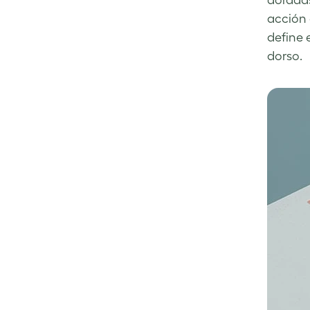
doradas
Facebook
LinkedIn
Twitter
acción 
define 
dorso.