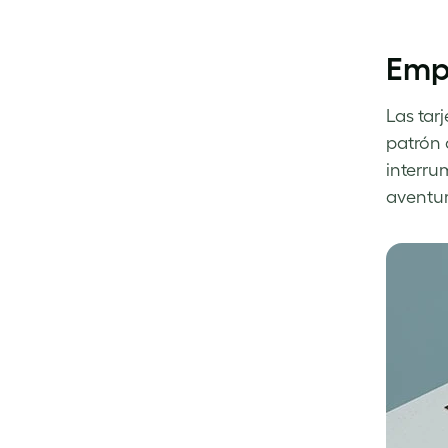
Empe
Las tarj
patrón 
interru
aventur