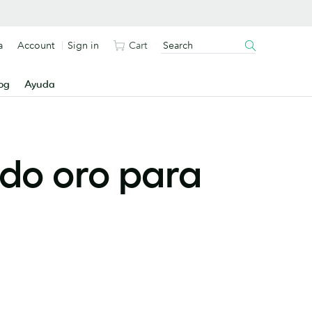
a
Account
Sign in
Cart
og
Ayuda
ado oro para