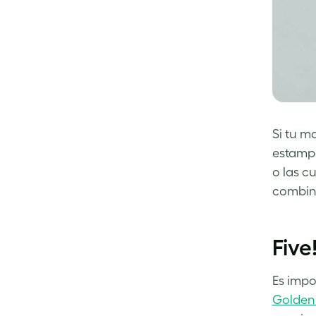
Si tu m
estampa
o las c
combina
Five
Es impo
Golden!