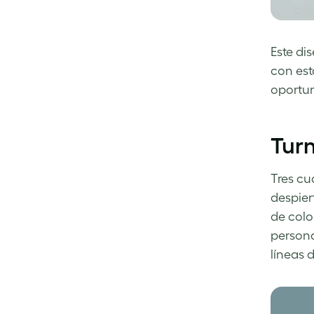
Este di
con est
oportun
Turn
Tres cu
despier
de colo
persona
líneas 