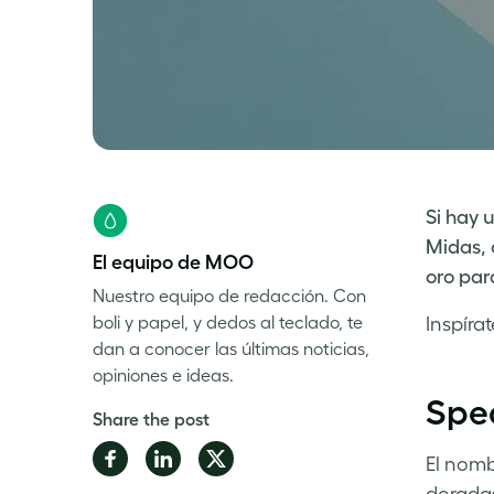
Si hay 
Midas, 
El equipo de MOO
oro para
Nuestro equipo de redacción. Con
boli y papel, y dedos al teclado, te
Inspírat
dan a conocer las últimas noticias,
opiniones e ideas.
Spec
Share the post
Share
Share
Share
El nomb
on
on
on