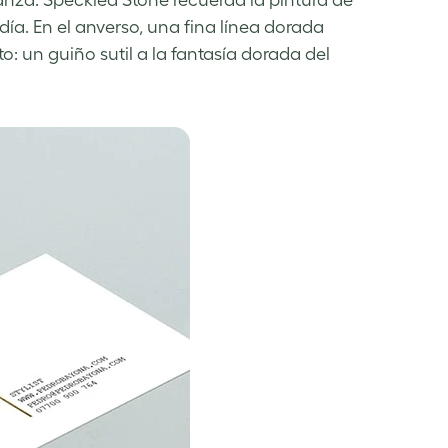
anza. Speckled Stone recuerda la pintura de
ía. En el anverso, una fina línea dorada
o: un guiño sutil a la fantasía dorada del