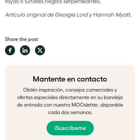
rayas o lunares negros serpenteantes.
Artículo original de Georgie Lord y Hannah Myatt.
Share the post
Share
Share
Share
on
on
on
Facebook
LinkedIn
Twitter
Mantente en contacto
Obtén inspiración, consejos comerciales y
ofertas especiales directamente en su bandeja
de entrada con nuestro MOOsletter, disponible
cada dos semanas.
¡Suscríbeme