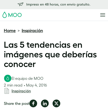
Impreso en 48 horas, con envío gratuito.
MOO
Home
Inspiración
>
Las 5 tendencias en
imágenes que deberías
conocer
El equipo de MOO
2 min read
May 4, 2016
Inspiración
Share
Share
Share
Share the post