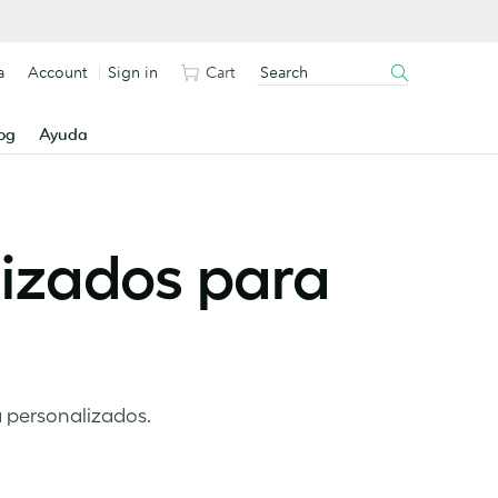
a
Account
Sign in
Cart
og
Ayuda
izados para
a personalizados.