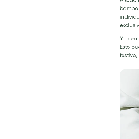
A todo 
Facebook
LinkedIn
Twitter
bombone
individ
exclusi
Y mient
Esto pu
festivo