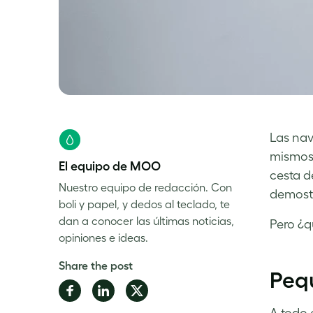
Las nav
mismos 
El equipo de MOO
cesta 
Nuestro equipo de redacción. Con
demostr
boli y papel, y dedos al teclado, te
dan a conocer las últimas noticias,
Pero ¿q
opiniones e ideas.
Share the post
Peq
Share
Share
Share
on
on
on