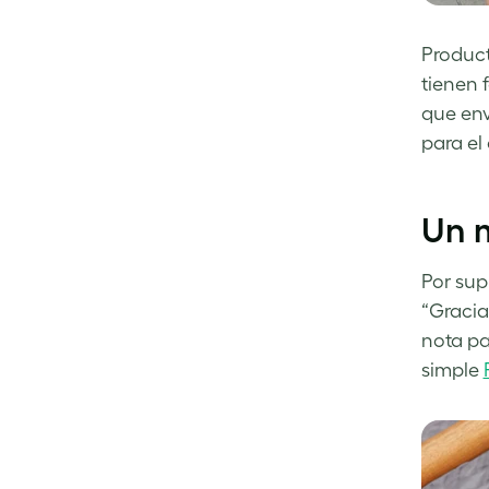
Produc
tienen 
que env
para el
Un m
Por sup
“Gracia
nota pa
simple