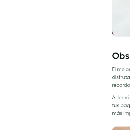
Obse
El mejo
disfrut
recorda
Además 
tus paq
más imp