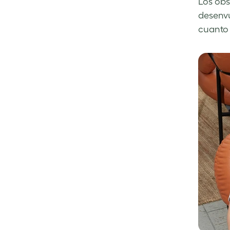
Los obs
desenvu
cuanto 