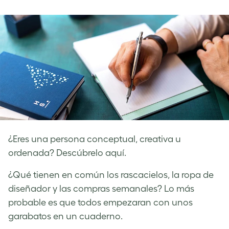
on
on
on
Facebook
LinkedIn
Twitter
¿Eres una persona conceptual, creativa u
ordenada? Descúbrelo aquí.
¿Qué tienen en común los rascacielos, la ropa de
diseñador y las compras semanales? Lo más
probable es que todos empezaran con unos
garabatos en un cuaderno.