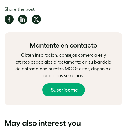
Share the post
Share
Share
Share
on
on
on
Facebook
LinkedIn
Twitter
Mantente en contacto
Obtén inspiración, consejos comerciales y
ofertas especiales directamente en su bandeja
de entrada con nuestro MOOsletter, disponible
cada dos semanas.
¡Suscríbeme
May also interest you