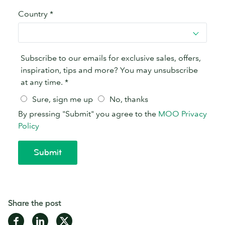
Share the post
Share
Share
Share