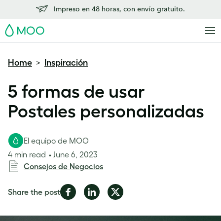
Impreso en 48 horas, con envío gratuito.
MOO
Home
Inspiración
>
5 formas de usar
Postales personalizadas
El equipo de MOO
4 min read
June 6, 2023
Consejos de Negocios
Share
Share
Share
Share the post
on
on
on
Facebook
LinkedIn
Twitter