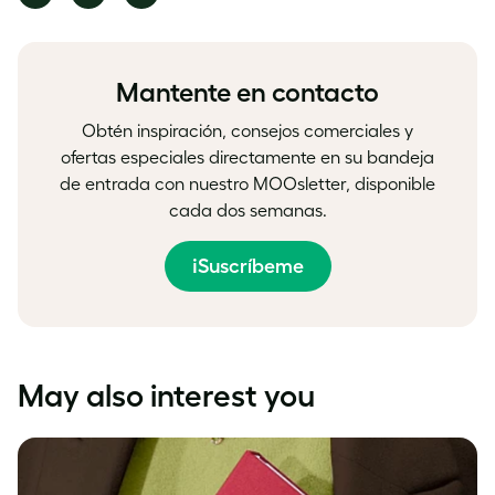
on
on
on
Facebook
LinkedIn
Twitter
Mantente en contacto
Obtén inspiración, consejos comerciales y
ofertas especiales directamente en su bandeja
de entrada con nuestro MOOsletter, disponible
cada dos semanas.
¡Suscríbeme
May also interest you