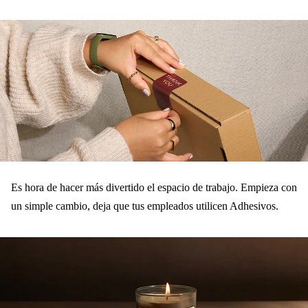
on
on
on
Facebook
LinkedIn
Twitter
Es hora de hacer más divertido el espacio de trabajo. Empieza con
un simple cambio, deja que tus empleados utilicen Adhesivos.