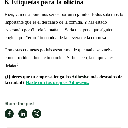
6.
Etiquetas para la oficina
Bien, vamos a ponernos serios por un segundo. Todos sabemos lo
importante que es el descanso de la comida. Y has estado
esperando por él toda la mañana. Sería una pena que alguien
cogiera por “error” tu comida de la nevera de la empresa.
Con estas etiquetas podrás asegurarte de que nadie se vuelva a
comer accidentalmente tu comida. Si lo hacen, la etiqueta les
delatará.
¿Quieres que tu empresa tenga los
Adhesivo
más deseados de
la ciudad?
Hazte con tus propios Adhesivos.
Share the post
Share
Share
Share
on
on
on
Facebook
LinkedIn
Twitter