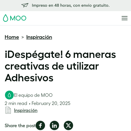
Impreso en 48 horas, con envío gratuito.
MOO
Home
Inspiración
>
¡Despégate! 6 maneras
creativas de utilizar
Adhesivos
El equipo de MOO
2 min read
February 20, 2025
Inspiración
Share
Share
Share
Share the post