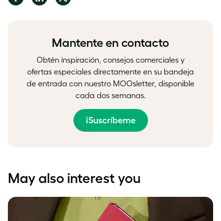
on
on
on
Facebook
LinkedIn
Twitter
Mantente en contacto
Obtén inspiración, consejos comerciales y
ofertas especiales directamente en su bandeja
de entrada con nuestro MOOsletter, disponible
cada dos semanas.
¡Suscríbeme
May also interest you