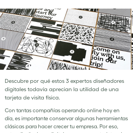
on
on
on
Facebook
LinkedIn
Twitter
Descubre por qué estos 3 expertos diseñadores
digitales todavía aprecian la utilidad de una
tarjeta de visita física.
Con tantas compañías operando online hoy en
día, es importante conservar algunas herramientas
clásicas para hacer crecer tu empresa. Por eso,